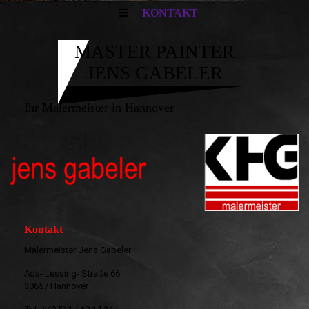
KONTAKT
MASTER PAINTER
JENS GABELER
Ihr Malermeister in Hannover
Kontakt
Malermeister Jens Gabeler
Ada- Lessing- Straße 66
30657 Hannover