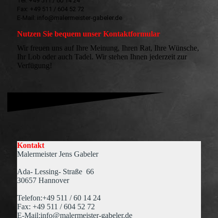
Tel: +49 511 / 60 14 24
Fax: +49 511 / 604 52 72
E-Mail: info@malermeister-gabeler.de
Nutzen Sie bequem unser Kontaktformular
Wir freuen uns auf Ihre Meinung, Ihren Rat, Ihre Wünsche,
Ihr Lob oder auch Tadel. Wir stehen Ihnen jederzeit zur
Verfügung!
Kontakt
Malermeister Jens Gabeler
Ada- Lessing- Straße 66
30657 Hannover
Telefon:+49 511 / 60 14 24
Fax: +49 511 / 604 52 72
E-Mail:info@malermeister-gabeler.de