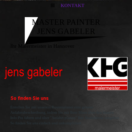
KONTAKT
MASTER PAINTER
JENS GABELER
Ihr Malermeister in Hannover
So finden Sie uns
Erstellen Sie mit unserem Routenplaner eine genaue
Anfahrtsbeschreibung, indem Sie mit Ihrer Maus über den blauen
Info-Pin fahren und über "Anfahrt planen" Ihre Startadresse eingeben.
So finden Sie uns einfach und unkompliziert.