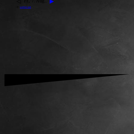
◁
▶
Fr., 7. Aug..
©
wetter.net