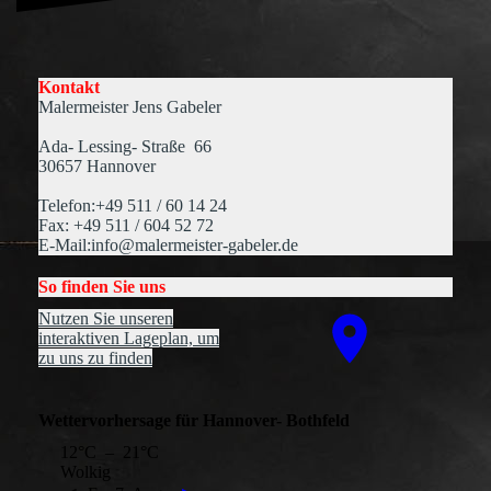
Kontakt
Malermeister Jens Gabeler
Ada- Lessing- Straße 66
30657 Hannover
Telefon:+49 511 / 60 14 24
Fax: +49 511 / 604 52 72
E-Mail:info@malermeister-gabeler.de
So finden Sie uns
Nutzen Sie unseren
interaktiven La­ge­plan, um
zu uns zu finden
Wettervorhersage für Hannover- Bothfeld
12°C – 21°C
Wolkig